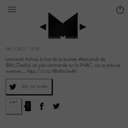
Afficher
Panneau de gestion des cookies
Labo
Connex
-
le
M-
menu
Aller
au
menu
04.11.2017 - 13:50
Aller
au
Lamomali Airlines le live de la tournée #lamomali de
contenu
@M_Chedid, en pré-commande sur la FNAC, ça se précise,
Aller
vivemen… https://t.co/XBvRm3evRn
à
la
Voir sur twitter
recherche
0