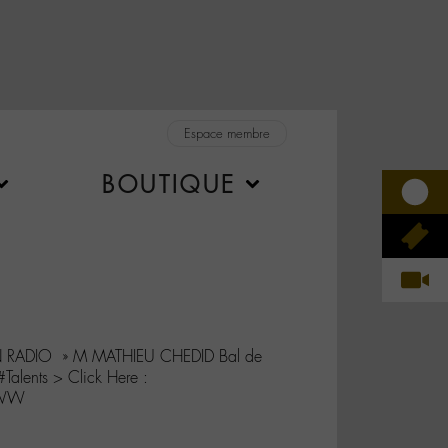
Espace membre
BOUTIQUE
N RADIO » M MATHIEU CHEDID Bal de
alents > Click Here :
UWW