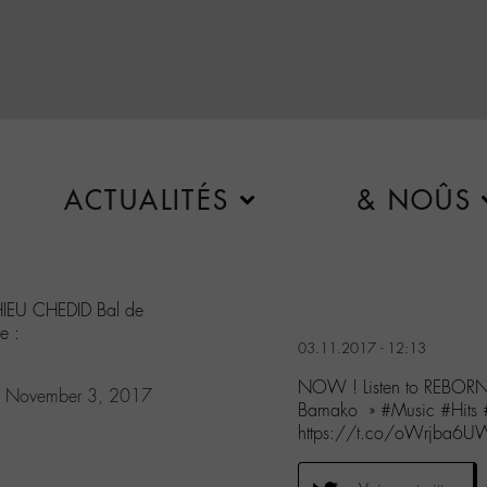
ACTUALITÉS
& NOÛS
IEU CHEDID Bal de
e :
03.11.2017 - 12:13
NOW ! Listen to REBOR
)
November 3, 2017
Bamako » #Music #Hits #T
https://t.co/oWrjba6