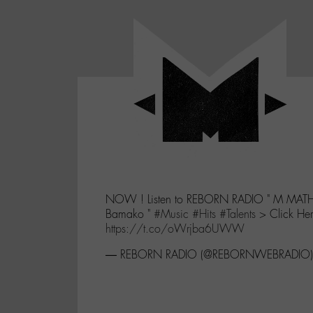
Panneau de gestion des cookies
LABO
-
Aller
Laboratoire
au
poétique
M-
menu
et
musical
Aller
autour
au
de
contenu
l'univers
Aller
de
-
à
M-
NOW ! Listen to REBORN RADIO " M MATH
la
Bamako "
#Music
#Hits
#Talents
> Click Her
recherche
https://t.co/oWrjba6UWW
— REBORN RADIO (@REBORNWEBRADIO