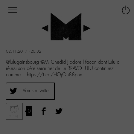
Afficher
Panneau de gestion des cookies
Labo
Connex
-
le
M-
menu
Aller
au
menu
02.11.2017 - 20:32
Aller
au
@lulugainsbourg @M_Chedid J adore l façon dont Lulu a
contenu
réussi son père serai fier de lui BRAVO LULU continuez
Aller
comme… https://t.co/HOjOh88phn
à
la
Voir sur twitter
recherche
0