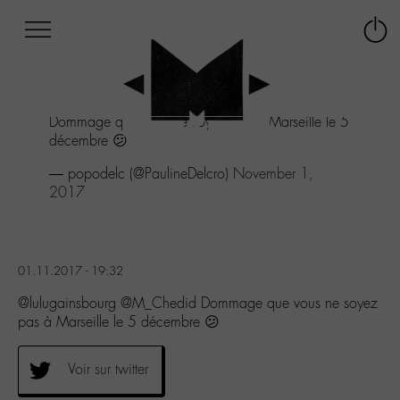
Afficher
Panneau de gestion des cookies
Labo
Connex
-
le
M-
menu
Aller
Dommage que vous ne soyez pas à Marseille le 5
au
décembre 😕
menu
Aller
— popodelc (@PaulineDelcro)
November 1,
au
2017
contenu
Aller
à
la
01.11.2017 - 19:32
recherche
@lulugainsbourg @M_Chedid Dommage que vous ne soyez
pas à Marseille le 5 décembre 😕
Voir sur twitter