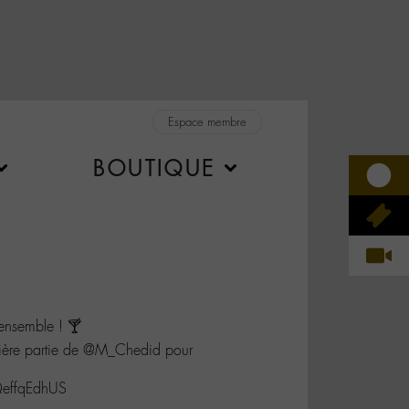
Espace membre
BOUTIQUE
ensemble ! 🍸
emière partie de @M_Chedid pour
/QeffqEdhUS