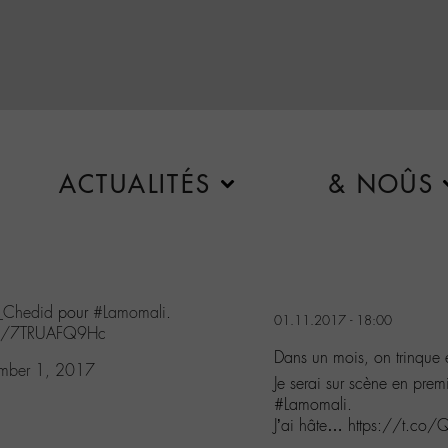
ACTUALITÉS
& NOÛS
Chedid
pour
#Lamomali
.
01.11.2017 - 18:00
com/7TRUAFQ9Hc
Dans un mois, on trinque 
mber 1, 2017
Je serai sur scène en pr
#Lamomali.
J’ai hâte… https://t.co