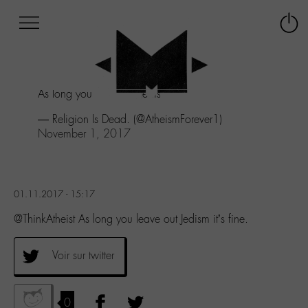
Afficher
Panneau de gestion des cookies
Labo
Connex
-
le
M-
menu
Aller
As long you leave out Jedism it's fine.
au
menu
— Religion Is Dead. (@AtheismForever1)
Aller
November 1, 2017
au
contenu
Aller
à
01.11.2017 - 15:17
la
recherche
@ThinkAtheist As long you leave out Jedism it’s fine.
Voir sur twitter
0