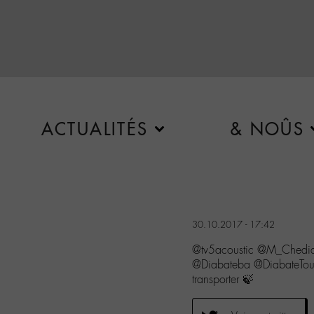
ACTUALITÉS
& NOÛS
30.10.2017 - 17:42
@tv5acoustic @M_Chedid
@Diabateba @DiabateTouma
transporter 🍃