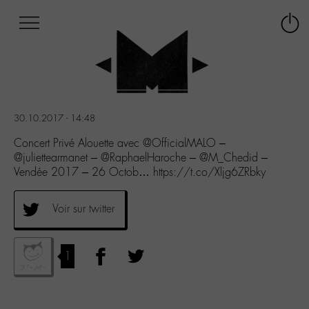
Afficher
Panneau de gestion des cookies
Labo
Connex
-
le
M-
menu
Aller
au
menu
30.10.2017 - 14:48
Aller
au
Concert Privé Alouette avec @OfficialMALO –
contenu
@juliettearmanet – @RaphaelHaroche – @M_Chedid –
Aller
Vendée 2017 – 26 Octob… https://t.co/Xljg6ZRbky
à
la
Voir sur twitter
recherche
1