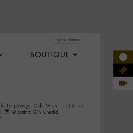
Espace membre
BOUTIQUE
 le 1er passage TV de -M- en 1993 (et on
 !! 😇) @Taratata @M_Chedid
V