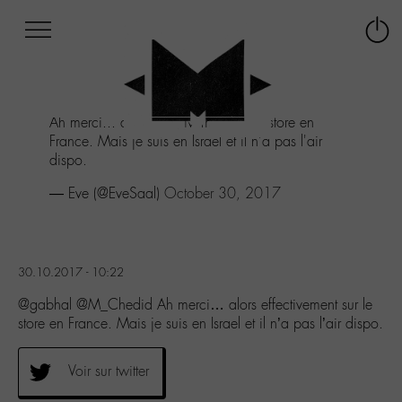
Afficher
Panneau de gestion des cookies
Labo
Connex
-
le
M-
menu
Aller
Ah merci... alors effectivement sur le store en
au
France. Mais je suis en Israel et il n'a pas l'air
menu
dispo.
Aller
au
— Eve (@EveSaal)
October 30, 2017
contenu
Aller
à
la
30.10.2017 - 10:22
recherche
@gabhal @M_Chedid Ah merci… alors effectivement sur le
store en France. Mais je suis en Israel et il n’a pas l’air dispo.
Voir sur twitter