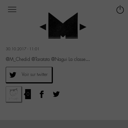
Afficher
Panneau de gestion des cookies
Labo
Connex
-
le
M-
menu
Aller
au
menu
30.10.2017 - 11:01
Aller
au
@M_Chedid @Taratata @Nagui La classe…
contenu
Aller
Voir sur twitter
à
la
recherche
0