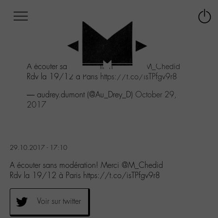
Afficher
Panneau de gestion des cookies
Labo
Connex
-
le
M-
menu
Aller
A écouter sans modération! Merci
@M_Chedid
au
Rdv la 19/12 à Paris
https://t.co/isTPfgv9r8
menu
Aller
— audrey.dumont (@Au_Drey_D)
October 29,
au
2017
contenu
Aller
à
la
29.10.2017 - 17:10
recherche
A écouter sans modération! Merci @M_Chedid
Rdv la 19/12 à Paris https://t.co/isTPfgv9r8
Voir sur twitter