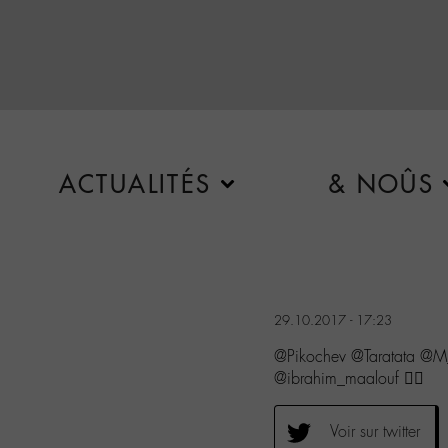
ACTUALITÉS
& NOÛS
29.10.2017 - 17:23
@Pikochev @Taratata @
@ibrahim_maalouf 👍🏼
Voir sur twitter