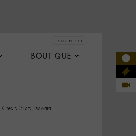
Espace membre
BOUTIQUE
M_Chedid @FatouDiawara