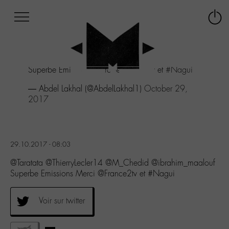
Afficher
Panneau de gestion des cookies
Labo
Connex
-
le
M-
menu
Aller
Superbe Emissions Merci @France2tv et
#Nagui
au
menu
— Abdel Lakhal (@AbdelLakhal1)
October 29,
Aller
2017
au
contenu
Aller
à
29.10.2017 - 08:03
la
recherche
@Taratata @ThierryLecler14 @M_Chedid @ibrahim_maalouf
Superbe Emissions Merci @France2tv et #Nagui
Voir sur twitter