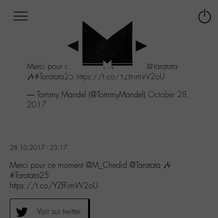
Afficher
Panneau de gestion des cookies
Labo
Connex
-
le
M-
menu
Aller
Merci pour ce moment
@M_Chedid
@Taratata
au
🎶
#Taratata25
https://t.co/YZfFimW2oU
menu
Aller
— Tommy Mandel (@TommyMandel)
October 28,
au
2017
contenu
Aller
à
la
28.10.2017 - 23:17
recherche
Merci pour ce moment @M_Chedid @Taratata 🎶
#Taratata25
https://t.co/YZfFimW2oU
Voir sur twitter