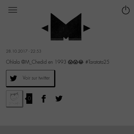
Afficher
Panneau de gestion des cookies
Labo
Connex
-
le
M-
menu
Aller
au
menu
28.10.2017 - 22:53
Aller
au
Ohlala @M_Chedid en 1993 😱😱😂 #Taratata25
contenu
Aller
Voir sur twitter
à
la
recherche
0