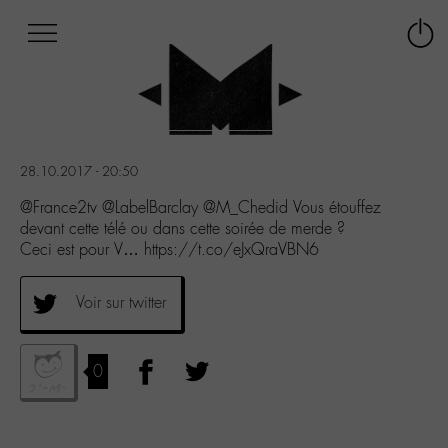
Afficher
Panneau de gestion des cookies
Labo
Connex
-
le
M-
menu
Aller
au
menu
28.10.2017 - 20:50
Aller
au
@France2tv @LabelBarclay @M_Chedid Vous étouffez
contenu
devant cette télé ou dans cette soirée de merde ?
Aller
Ceci est pour V… https://t.co/eJxQraVBN6
à
la
Voir sur twitter
recherche
0