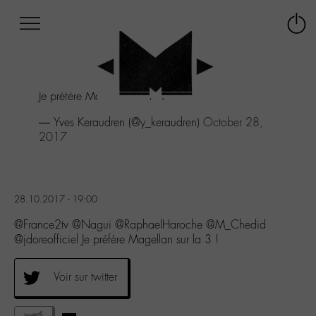
Afficher
Panneau de gestion des cookies
Labo
Connex
-
le
M-
menu
Aller
Je préfère Magellan sur la 3 !
au
menu
— Yves Keraudren (@y_keraudren)
October 28,
Aller
2017
au
contenu
Aller
à
28.10.2017 - 19:00
la
recherche
@France2tv @Nagui @RaphaelHaroche @M_Chedid
@jdoreofficiel Je préfère Magellan sur la 3 !
Voir sur twitter