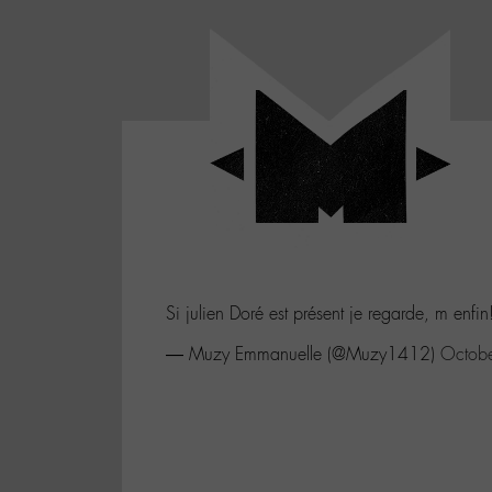
Panneau de gestion des cookies
LABO
-
Aller
Laboratoire
au
poétique
M-
menu
et
musical
Aller
autour
au
de
contenu
l'univers
Aller
de
-
à
M-
Si julien Doré est présent je regarde, m enfin
la
recherche
— Muzy Emmanuelle (@Muzy1412)
Octob