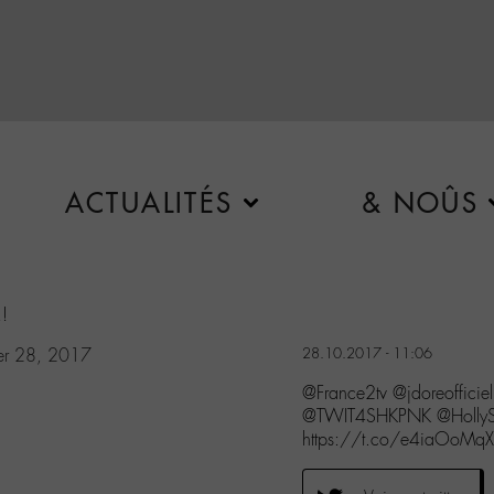
ACTUALITÉS
& NOÛS
!!
er 28, 2017
28.10.2017 - 11:06
@France2tv @jdoreofficie
@TWIT4SHKPNK @HollySi
https://t.co/e4iaOoMq