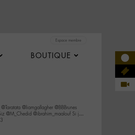
Espace membre
BOUTIQUE
l @Taratata @liamgallagher @BBBrunes
z @M_Chedid @ibrahim_maalouf Si j…
X3