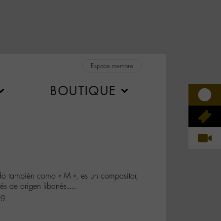
Espace membre
BOUTIQUE
o también como « M », es un compositor,
ncés de origen libanés….
og