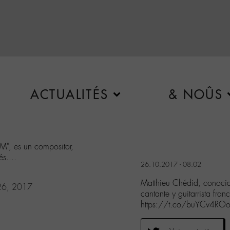
ACTUALITÉS
& NOÛS
", es un compositor,
és....
26.10.2017 - 08:02
Matthieu Chédid, conocid
26, 2017
cantante y guitarrista fra
https://t.co/buYCv4RO