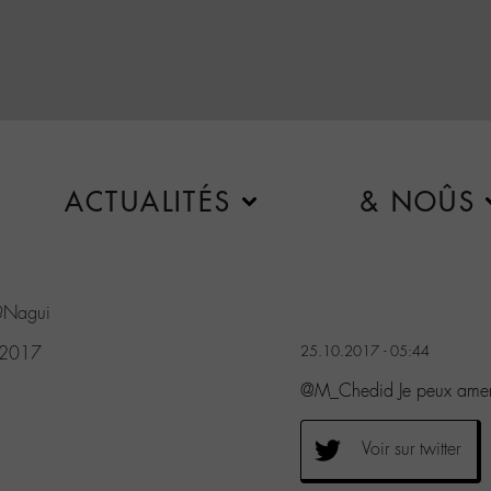
ACTUALITÉS
& NOÛS
Nagui
 2017
25.10.2017 - 05:44
@M_Chedid Je peux amene
Voir sur twitter