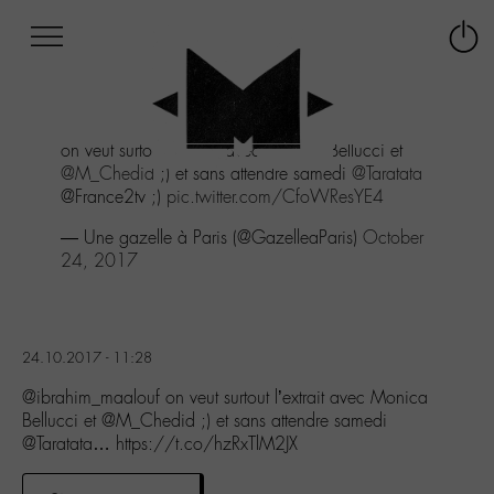
Afficher
Panneau de gestion des cookies
Labo
Connex
-
le
M-
menu
Aller
on veut surtout l'extrait avec Monica Bellucci et
au
@M_Chedid
;) et sans attendre samedi
@Taratata
menu
@France2tv ;)
pic.twitter.com/CfoWResYE4
Aller
au
— Une gazelle à Paris (@GazelleaParis)
October
contenu
24, 2017
Aller
à
la
recherche
24.10.2017 - 11:28
@ibrahim_maalouf on veut surtout l’extrait avec Monica
Bellucci et @M_Chedid ;) et sans attendre samedi
@Taratata… https://t.co/hzRxTlM2JX