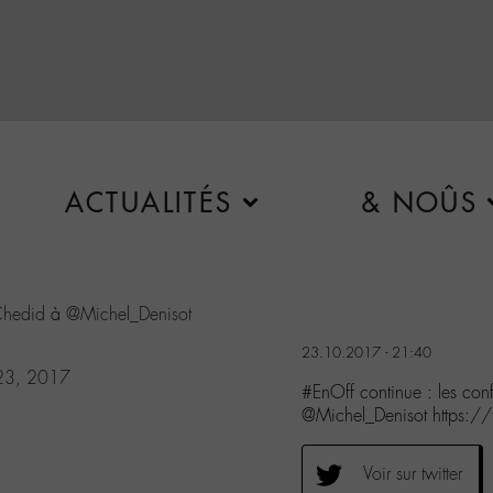
ACTUALITÉS
& NOÛS
hedid
à
@Michel_Denisot
23.10.2017 - 21:40
23, 2017
#EnOff continue : les c
@Michel_Denisot https:/
Voir sur twitter