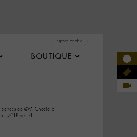
Espace membre
BOUTIQUE
onfidences de @M_Chedid à
/t.co/0T8medlZfF