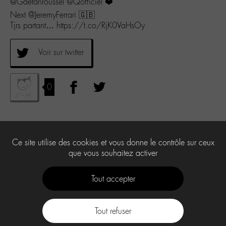
@Gaetanroussel @Qofficiel ❤️
Next @JeremyFerrari 🇬🇧
Tjrs partant… https://t.co/RjK0VaHsOy
Voir sur twitter
0
Ce site utilise des cookies et vous donne le contrôle sur ceux
que vous souhaitez activer
Tout accepter
Tout refuser