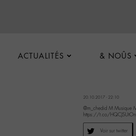
ACTUALITÉS
& NOÛS
20.10.2017 - 22:10
@m_chedid M Musique M
https://t.co/HQCJSUtOn
Voir sur twitter