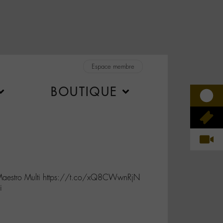
Espace membre
BOUTIQUE
aestro Multi https://t.co/xQ8CWwnRjN
i