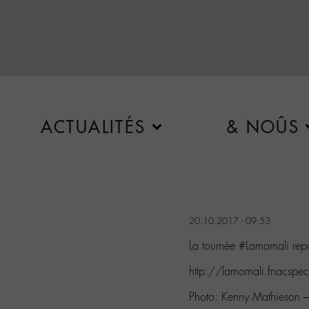
ACTUALITÉS
& NOÛS
20.10.2017 - 09:53
La tournée #Lamomali repr
http://lamomali.fnacspec
Photo: Kenny Mathieson