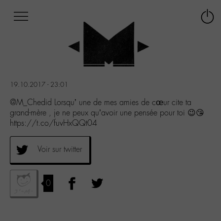
Afficher
Panneau de gestion des cookies
Labo
Connex
-
le
M-
menu
Aller
au
menu
19.10.2017 - 23:01
Aller
au
@M_Chedid Lorsqu’ une de mes amies de cœur cite ta
contenu
grand-mère , je ne peux qu’avoir une pensée pour toi 😉😘
Aller
https://t.co/fuvHxQQt04
à
la
Voir sur twitter
recherche
0