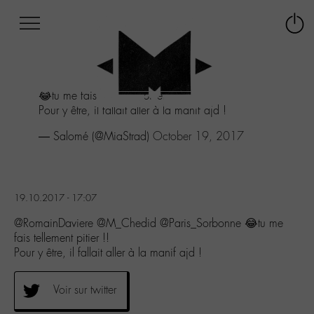
Afficher
Panneau de gestion des cookies
Labo
Connex
-
le
M-
menu
Aller
😂tu me fais tellement pitier !!
au
Pour y être, il fallait aller à la manif ajd !
menu
Aller
— Salomé (@MiaStrad)
October 19, 2017
au
contenu
Aller
à
19.10.2017 - 17:07
la
recherche
@RomainDaviere @M_Chedid @Paris_Sorbonne 😂tu me
fais tellement pitier !!
Pour y être, il fallait aller à la manif ajd !
Voir sur twitter