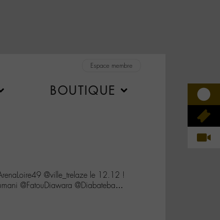
Espace membre
BOUTIQUE
renaLoire49 @ville_trelaze le 12.12 !
umani @FatouDiawara @Diabateba…