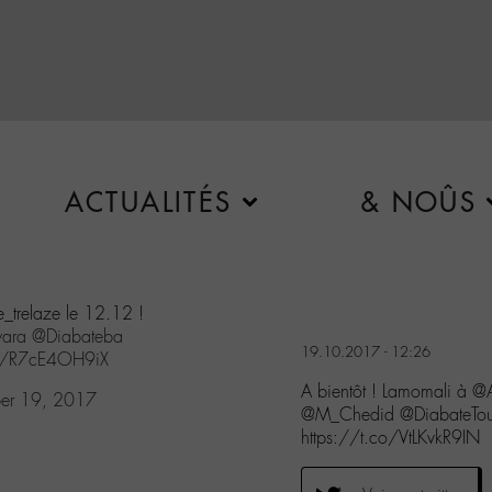
ACTUALITÉS
& NOÛS
e_trelaze le 12.12 !
ara
@Diabateba
19.10.2017 - 12:26
com/R7cE4OH9iX
A bientôt ! Lamomali à @A
er 19, 2017
@M_Chedid @DiabateTo
https://t.co/VtLKvkR9IN