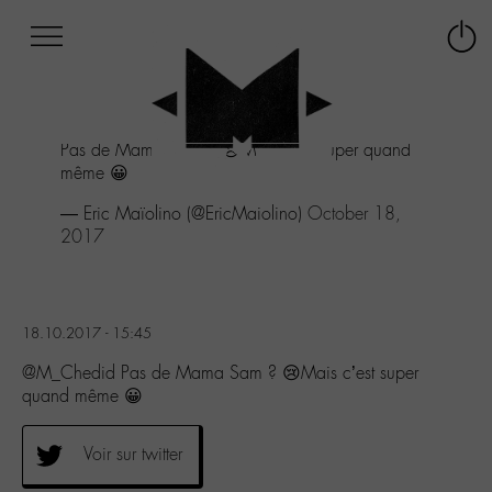
Afficher
Panneau de gestion des cookies
Labo
Connex
-
le
M-
menu
Aller
Pas de Mama Sam ? 😢Mais c'est super quand
au
même 😀
menu
Aller
— Eric Maïolino (@EricMaiolino)
October 18,
au
2017
contenu
Aller
à
la
18.10.2017 - 15:45
recherche
@M_Chedid Pas de Mama Sam ? 😢Mais c’est super
quand même 😀
Voir sur twitter