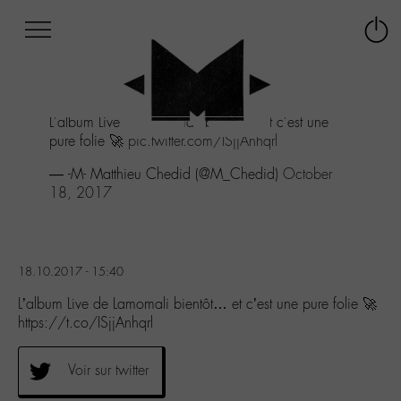
Afficher
Panneau de gestion des cookies
Labo
Connex
-
le
M-
menu
Aller
L'album Live de Lamomali bientôt... et c'est une
au
pure folie 🚀
pic.twitter.com/ISjjAnhqrl
menu
Aller
— -M- Matthieu Chedid (@M_Chedid)
October
au
18, 2017
contenu
Aller
à
la
18.10.2017 - 15:40
recherche
L’album Live de Lamomali bientôt… et c’est une pure folie 🚀
https://t.co/ISjjAnhqrl
Voir sur twitter