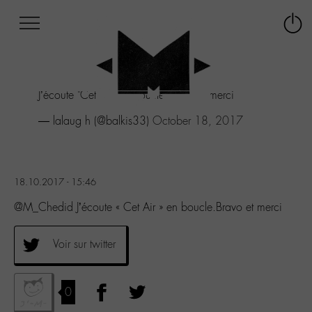
Afficher
Panneau de gestion des cookies
Labo
Connex
-
le
M-
menu
Aller
J’écoute "Cet Air" en boucle.Bravo et merci
au
menu
— lalaug h (@balkis33)
October 18, 2017
Aller
au
contenu
Aller
18.10.2017 - 15:46
à
la
@M_Chedid J’écoute « Cet Air » en boucle.Bravo et merci
recherche
Voir sur twitter
0