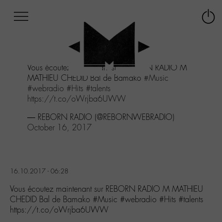
Afficher
Panneau de gestion des cookies
Labo
Connex
-
le
M-
menu
Aller
Vous écoutez maintenant sur REBORN RADIO M
au
MATHIEU CHEDID Bal de Bamako
#Music
menu
#webradio
#Hits
#talents
Aller
https://t.co/oWrjba6UWW
au
contenu
— REBORN RADIO (@REBORNWEBRADIO)
Aller
October 16, 2017
à
la
recherche
16.10.2017 - 06:28
Vous écoutez maintenant sur REBORN RADIO M MATHIEU
CHEDID Bal de Bamako #Music #webradio #Hits #talents
https://t.co/oWrjba6UWW