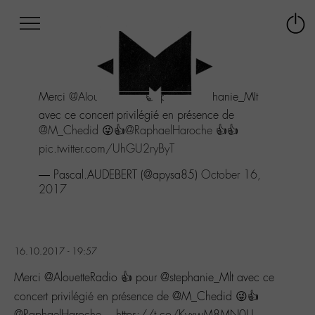
Afficher
Panneau de gestion des cookies
Labo
Connex
-
le
M-
menu
Aller
Merci
@AlouetteRadio
👍 pour @stephanie_Mlt
au
menu
avec ce concert privilégié en présence de
Aller
@M_Chedid
😜👍
@RaphaelHaroche
👍👍
au
pic.twitter.com/UhGU2ryByT
contenu
Aller
— Pascal.AUDEBERT (@apysa85)
October 16,
à
2017
la
recherche
16.10.2017 - 19:57
Merci @AlouetteRadio 👍 pour @stephanie_Mlt avec ce
concert privilégié en présence de @M_Chedid 😜👍
@RaphaelHaroche… https://t.co/KyxwM8MN0U