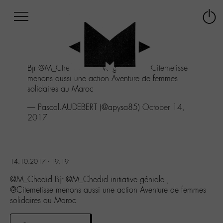
Afficher
Panneau de gestion des cookies
Labo
Connex
-
le
M-
menu
Aller
Bjr
@M_Chedid
initiative géniale ,
@Citemetisse
au
menons aussi une action Aventure de femmes
menu
solidaires au Maroc
Aller
au
— Pascal.AUDEBERT (@apysa85)
October 14,
contenu
2017
Aller
à
la
recherche
14.10.2017 - 19:19
@M_Chedid Bjr @M_Chedid initiative géniale ,
@Citemetisse menons aussi une action Aventure de femmes
solidaires au Maroc