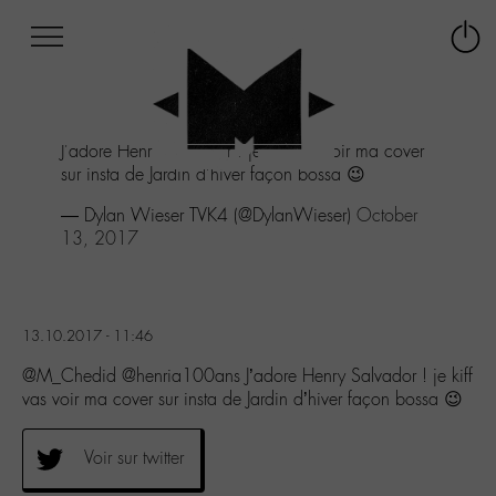
Afficher
Panneau de gestion des cookies
Labo
Connex
-
le
M-
menu
Aller
J'adore Henry Salvador ! je kiff vas voir ma cover
au
sur insta de Jardin d'hiver façon bossa 😉
menu
Aller
— Dylan Wieser TVK4 (@DylanWieser)
October
au
13, 2017
contenu
Aller
à
la
13.10.2017 - 11:46
recherche
@M_Chedid @henria100ans J’adore Henry Salvador ! je kiff
vas voir ma cover sur insta de Jardin d’hiver façon bossa 😉
Voir sur twitter