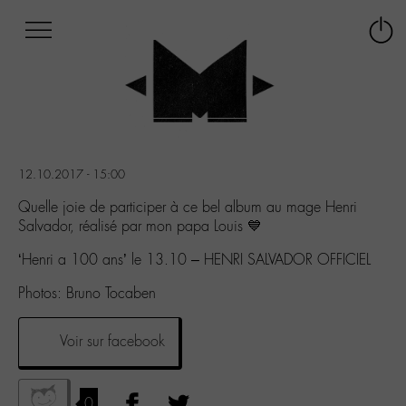
Afficher
Panneau de gestion des cookies
Labo
Connex
-
le
M-
menu
Aller
au
menu
Aller
12.10.2017 - 15:00
au
contenu
Quelle joie de participer à ce bel album au mage Henri
Aller
Salvador, réalisé par mon papa Louis 💙
à
‘Henri a 100 ans’ le 13.10 – HENRI SALVADOR OFFICIEL
la
recherche
Photos: Bruno Tocaben
Voir sur facebook
0