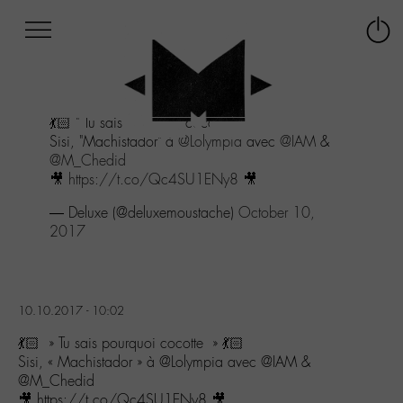
Afficher
Panneau de gestion des cookies
Labo
Connex
-
le
M-
menu
Aller
💃🏻 " Tu sais pourquoi cocotte " 💃🏻
au
Sisi, "Machistador" à
@Lolympia
avec
@IAM
&
menu
@M_Chedid
Aller
🎥
https://t.co/Qc4SU1ENy8
🎥
au
contenu
— Deluxe (@deluxemoustache)
October 10,
Aller
2017
à
la
recherche
10.10.2017 - 10:02
💃🏻 » Tu sais pourquoi cocotte » 💃🏻
Sisi, « Machistador » à @Lolympia avec @IAM &
@M_Chedid
🎥 https://t.co/Qc4SU1ENy8 🎥