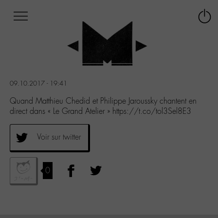
Afficher
Panneau de gestion des cookies
Labo
Connex
-
le
M-
menu
Aller
au
menu
09.10.2017 - 19:41
Aller
au
Quand Matthieu Chedid et Philippe Jaroussky chantent en
contenu
direct dans « Le Grand Atelier » https://t.co/tol3Sel8E3
Aller
à
Voir sur twitter
la
recherche
0