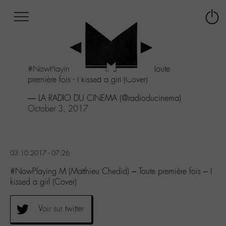
Afficher
Panneau de gestion des cookies
Labo
Connex
-
le
M-
menu
Aller
#NowPlaying
M (Matthieu Chedid) - Toute
au
première fois - I kissed a girl (Cover)
menu
Aller
— LA RADIO DU CINEMA (@radioducinema)
au
October 3, 2017
contenu
Aller
à
la
03.10.2017 - 07:26
recherche
#NowPlaying M (Matthieu Chedid) – Toute première fois – I
kissed a girl (Cover)
Voir sur twitter