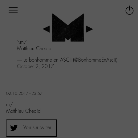
Afficher
Panneau de gestion des cookies
Labo
Connex
-
le
M-
menu
Aller
\m/
au
Matthieu Chedid
menu
Aller
— Le bonhomme en ASCII (@BonhommeEnAscii)
au
October 2, 2017
contenu
Aller
à
la
02.10.2017 - 23:57
recherche
m/
Matthieu Chedid
Voir sur twitter