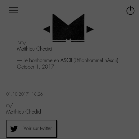
Afficher
Panneau de gestion des cookies
Labo
Connex
-
le
M-
menu
Aller
\m/
au
Matthieu Chedid
menu
Aller
— Le bonhomme en ASCII (@BonhommeEnAscii)
au
October 1, 2017
contenu
Aller
à
la
01.10.2017 - 18:26
recherche
m/
Matthieu Chedid
Voir sur twitter