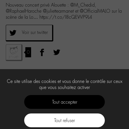
Nouveau concert privé Alouette : @M_Chedid,
@RaphaelHaroche @juliettearmanet et @OfficialMALO sur la
scène de la Lo… https://t.co/I8cQEWP9L4
Voir sur twitter
0
Ce site utilise des cookies et vous donne le contrôle sur ceux
que vous souhaitez activer
Tout accepter
Tout refuser