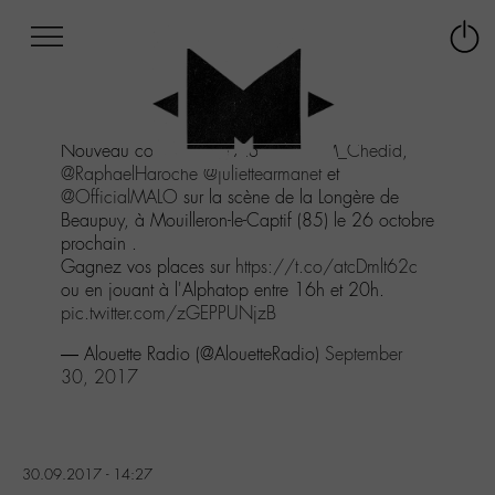
Afficher
Panneau de gestion des cookies
Labo
Connex
-
le
M-
menu
Aller
Nouveau concert privé Alouette :
@M_Chedid
,
au
@RaphaelHaroche
@juliettearmanet
et
menu
@OfficialMALO
sur la scène de la Longère de
Aller
Beaupuy, à Mouilleron-le-Captif (85) le 26 octobre
au
prochain .
contenu
Gagnez vos places sur
https://t.co/atcDmlt62c
Aller
ou en jouant à l'Alphatop entre 16h et 20h.
à
pic.twitter.com/zGEPPUNjzB
la
recherche
— Alouette Radio (@AlouetteRadio)
September
30, 2017
30.09.2017 - 14:27