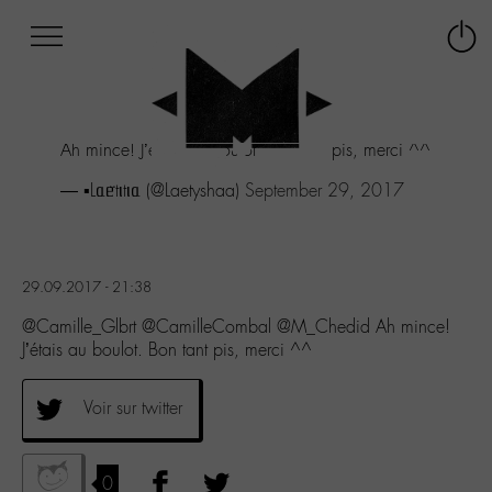
Afficher
Panneau de gestion des cookies
Labo
Connex
-
le
M-
menu
Aller
Ah mince! J’étais au boulot. Bon tant pis, merci ^^
au
menu
— ▪️Lᥲᥱ̈tιtιᥲ (@Laetyshaa)
September 29, 2017
Aller
au
contenu
Aller
29.09.2017 - 21:38
à
la
@Camille_Glbrt @CamilleCombal @M_Chedid Ah mince!
recherche
J’étais au boulot. Bon tant pis, merci ^^
Voir sur twitter
0