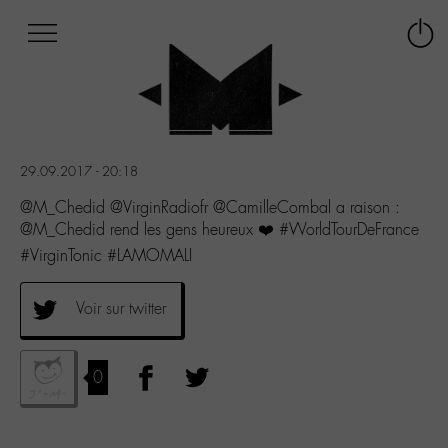
Afficher
Panneau de gestion des cookies
Labo
Connex
-
le
M-
menu
Aller
au
menu
29.09.2017 - 20:18
Aller
au
@M_Chedid @VirginRadiofr @CamilleCombal a raison :
contenu
@M_Chedid rend les gens heureux ❤️ #WorldTourDeFrance
Aller
#VirginTonic #LAMOMALI
à
la
recherche
Voir sur twitter
0