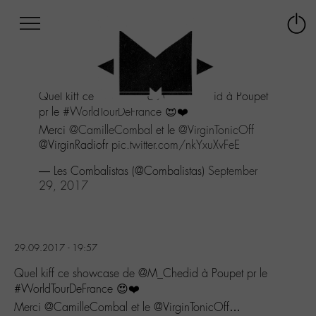
Afficher
Panneau de gestion des cookies
Labo
Connex
-
le
M-
menu
Aller
Quel kiff ce showcase de
@M_Chedid
à Poupet
au
pr le
#WorldTourDeFrance
😍❤️
menu
Aller
Merci
@CamilleCombal
et le
@VirginTonicOff
au
@VirginRadiofr
pic.twitter.com/nkYxuXvFeE
contenu
— Les Combalistas (@Combalistas)
September
Aller
29, 2017
à
la
recherche
29.09.2017 - 19:57
Quel kiff ce showcase de @M_Chedid à Poupet pr le
#WorldTourDeFrance 😍❤️
Merci @CamilleCombal et le @VirginTonicOff…