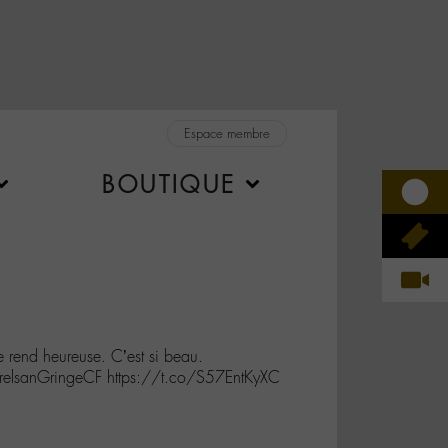
Espace membre
BOUTIQUE
 rend heureuse. C’est si beau.
lsanGringeCF https://t.co/S57EntKyXC