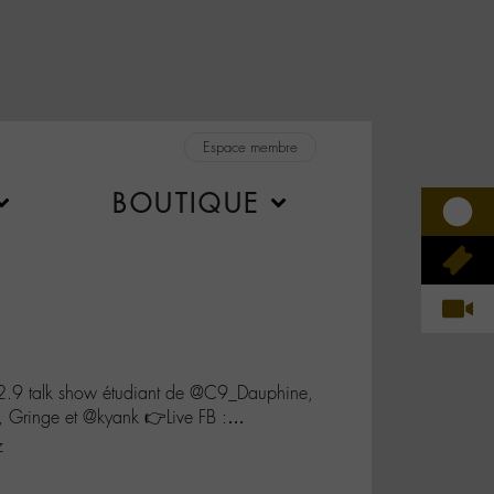
Espace membre
BOUTIQUE
.9 talk show étudiant de @C9_Dauphine,
, Gringe et @kyank 👉Live FB :…
z