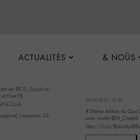
ACTUALITÉS
& NOÛS
iant de
@C9_Dauphine
,
k
👉Live FB :
29.09.2017 - 10:30
eQrNCDcnk
#58eme édition du Quoi2
Dauphine)
September 29,
avec invités @M_Chedid 
https://t.co/8pUs4ynB8