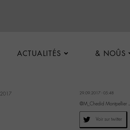
ACTUALITÉS
& NOÛS
29.09.2017 - 05:48
 2017
@M_Chedid Montpellier … 
Voir sur twitter