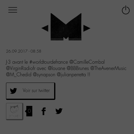
Afficher
Panneau de gestion des cookies
Labo
Connex
-
le
M-
menu
Aller
au
menu
26.09.2017 - 08:58
Aller
au
J-3 avant le #worldtourdefrance @CamilleCombal
contenu
@VirginRadiofr avec @louane @BBBrunes @TheAvenerMusic
Aller
@M_Chedid @synapson @julianperretta !!
à
la
Voir sur twitter
recherche
0